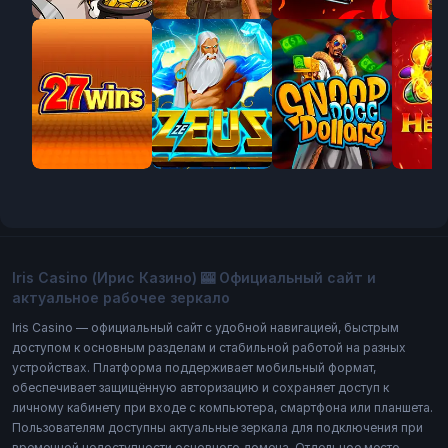
Jackpot
Iris Casino (Ирис Казино) 🎰 Официальный сайт и
актуальное рабочее зеркало
Iris Casino — официальный сайт с удобной навигацией, быстрым
доступом к основным разделам и стабильной работой на разных
устройствах. Платформа поддерживает мобильный формат,
обеспечивает защищённую авторизацию и сохраняет доступ к
личному кабинету при входе с компьютера, смартфона или планшета.
Пользователям доступны актуальные зеркала для подключения при
временной недоступности основного домена. Отдельное место