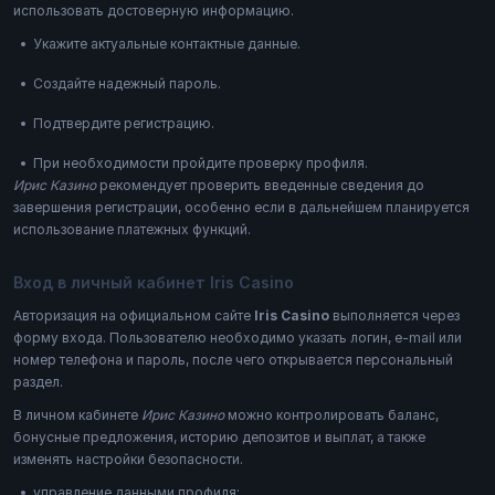
использовать достоверную информацию.
Укажите актуальные контактные данные.
Создайте надежный пароль.
Подтвердите регистрацию.
При необходимости пройдите проверку профиля.
Ирис Казино
рекомендует проверить введенные сведения до
завершения регистрации, особенно если в дальнейшем планируется
использование платежных функций.
Вход в личный кабинет Iris Casino
Авторизация на официальном сайте
Iris Casino
выполняется через
форму входа. Пользователю необходимо указать логин, e-mail или
номер телефона и пароль, после чего открывается персональный
раздел.
В личном кабинете
Ирис Казино
можно контролировать баланс,
бонусные предложения, историю депозитов и выплат, а также
изменять настройки безопасности.
управление данными профиля;