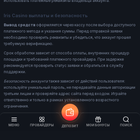
использовать платежные реквизиты владельца аккаунта.
Iris Casino выплаты и безопасность
Вывод средств
оформляется через кассу после выбора доступного
платежного метода и указания суммы. Перед отправкой заявки
необходимо проверить реквизиты и убедиться, что аккаунт прошел
требуемую верификацию.
Срок обработки зависит от способа оплаты, внутренних процедур
площадки и требований платежного провайдера. При задержке
рекомендуется проверить статус заявки и обратиться в службу
поддержки.
Безопасность аккаунта
также зависит от действий пользователя:
используйте уникальный пароль, не передавайте данные авторизации
третьим лицам и проверяйте адрес сайта перед входом. Играйте
ответственно и только в рамках установленного возрастного
ограничения.
МЕНЮ
ПРОВАЙДЕРЫ
МОИ БОНУСЫ
ПОИСК
ДЕПОЗИТ