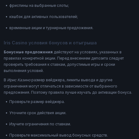
фриспины на выбранные слоты;
кэшбэк для активных пользователей;
временные акции и турнирные предложения.
Iris Casino условия бонусов и отыгрыша
Бонусные предложения
действуют на условиях, указанных в
правилах конкретной акции. Перед внесением депозита следует
проверить требования к ставкам, допустимые игры и сроки
выполнения условий.
В
Ирис Казино
размер вейджера, лимиты вывода и другие
ограничения могут отличаться в зависимости от выбранного
предложения. Поэтому правила лучше изучать до активации бонуса.
Проверьте размер вейджера.
Уточните срок действия акции.
Изучите ограничения по ставкам.
Проверьте максимальный вывод бонусных средств.