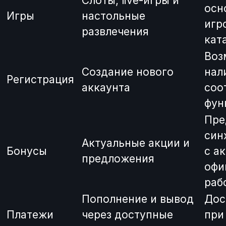
Слоты, live-игры и
осн
Игры
настольные
игр
развлечения
кат
Воз
Создание нового
нал
Регистрация
аккаунта
соо
фун
Пре
син
Актуальные акции и
Бонусы
с а
предложения
офи
раб
Пополнение и вывод
Дос
Платежи
через доступные
при