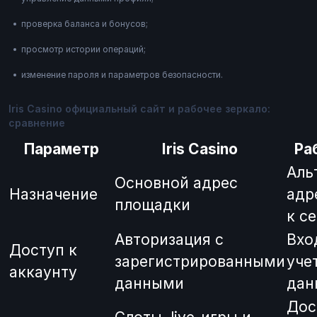
проверка баланса и бонусов;
просмотр истории операций;
изменение пароля и параметров безопасности.
Iris Casino официальный сайт и рабочее зеркало:
сравнение
Параметр
Iris Casino
Ра
Аль
Основной адрес
Назначение
адр
площадки
к с
Авторизация с
Вхо
Доступ к
зарегистрированными
уче
аккаунту
данными
дан
Дос