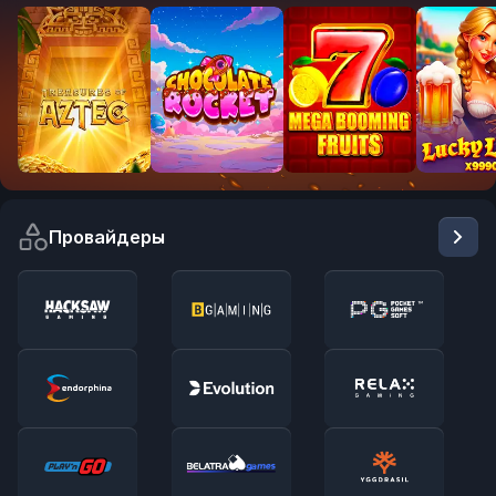
RTP:
RTP:
RTP:
RTP:
241.23%
196.89%
190.60%
175.89
New
Провайдеры